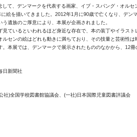
を記念して、デンマークを代表する画家、イブ・スパング・オル
本に絵を描いてきました。2012年1月に90歳で亡くなり、デ
いう遺族のご厚意により、本展が企画されました。
ず見ているといわれるほど身近な存在で、本の装丁やイラスト
オルセンの絵はどれも動きに満ちており、その技量と芸術性は
す。本展では、デンマークで展示されたもののなかから、12冊
毎日新聞社
公社)全国学校図書館協議会、(一社)日本国際児童図書評議会