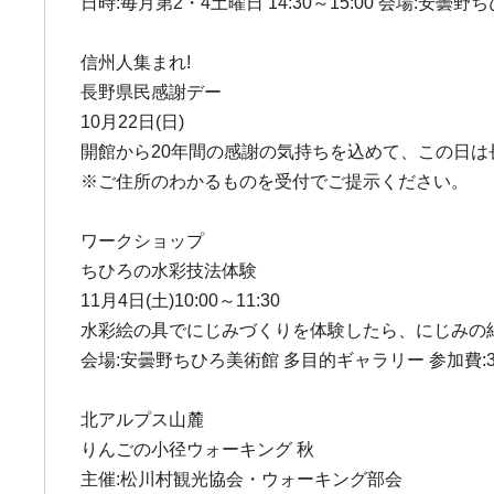
日時:毎月第2・4土曜日 14:30～15:00 会場:安曇
信州人集まれ!
長野県民感謝デー
10月22日(日)
開館から20年間の感謝の気持ちを込めて、この日は
※ご住所のわかるものを受付でご提示ください。
ワークショップ
ちひろの水彩技法体験
11月4日(土)10:00～11:30
水彩絵の具でにじみづくりを体験したら、にじみの
会場:安曇野ちひろ美術館 多目的ギャラリー 参加費:30
北アルプス山麓
りんごの小径ウォーキング 秋
主催:松川村観光協会・ウォーキング部会