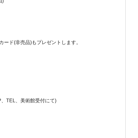
由)
カード(非売品)もプレゼントします。
HP、TEL、美術館受付にて)