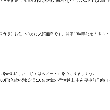
野ちひろ美術館 展示室4 料金:無料(入館料別) 申し込み:不要(参加自
長野県にお住いの方は入館無料です。開館20周年記念のポスト
紙を表紙にした「じゃばらノート」をつくりましょう。
0円(入館料別) 定員:10名 対象:小学生以上 申込:要事前予約(