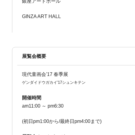
銀座アートホール
GINZA ART HALL
展覧会概要
現代童画会'17 春季展
ゲンダイドウガカイ'17シュンキテン
開催時間
am11:00 ～ pm6:30
(初日pm1:00から/最終日pm4:00まで)