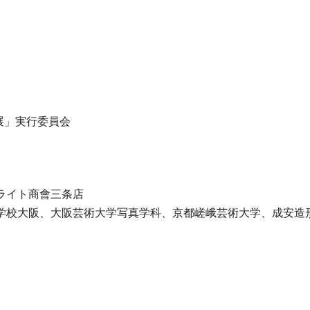
Y?展」実行委員会
ライト商會三条店
学校大阪、大阪芸術大学写真学科、京都嵯峨芸術大学、成安造