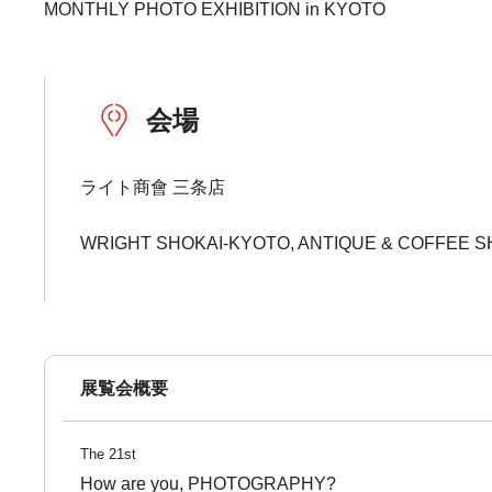
MONTHLY PHOTO EXHIBITION in KYOTO
会場
ライト商會 三条店
WRIGHT SHOKAI-KYOTO, ANTIQUE & COFFEE S
展覧会概要
The 21st
How are you, PHOTOGRAPHY?