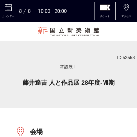
8
8
10:00
20:00
カレンダー
チケット
アクセス
本文へ
ID:52558
常設展Ⅰ
藤井達吉 人と作品展 28年度-Ⅶ期
会場