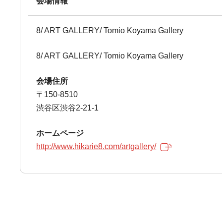
会場情報
8/ ART GALLERY/ Tomio Koyama Gallery
8/ ART GALLERY/ Tomio Koyama Gallery
会場住所
〒150-8510
渋谷区渋谷2-21-1
ホームページ
http://www.hikarie8.com/artgallery/