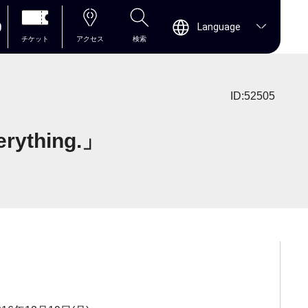
0
Language
チケット
アクセス
検索
ID:52505
rything.」