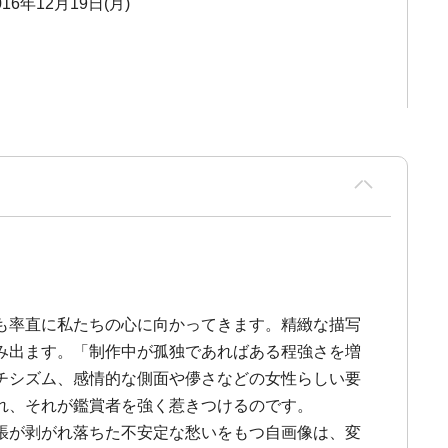
2016年12月19日(月)
も率直に私たちの心に向かってきます。精緻な描写
み出ます。「制作中が孤独であればある程強さを増
チシズム、感情的な側面や儚さなどの女性らしい要
れ、それが鑑賞者を強く惹きつけるのです。
張が剥がれ落ちた不安定な愁いをもつ自画像は、変