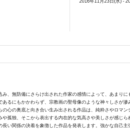
2016年11月23日(水) - 
込み、無防備にさらけ出された作家の感情によって、あまりに
であるにもかかわらず、宗教画の聖母像のような神々しさが滲
らの心の奥底と向き合い生み出される作品は、純粋さやロマン
みや孤独、そこから表出する内在的な気高さや美しさが感じら
の長い関係の決着を象徴した作品を発表します。強かな自己主