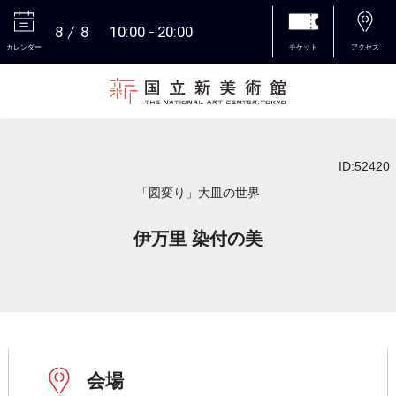
8
8
10:00
20:00
カレンダー
チケット
アクセス
本文へ
ID:52420
「図変り」大皿の世界
伊万里 染付の美
会場