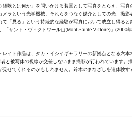
う経験とは何か」を問いかける装置として写真をとらえ、写真
カメラという光学機械、それらをつなぐ媒介としての光、撮影
れて「見る」という持続的な経験が写真において成立し得ると
99年)、「サント・ヴィクトワール山(Mont Sainte Victoire)
レイト作品は、タカ・イシイギャラリーの新拠点となる六本木・c
撮影者と被写体の視線が交差しないまま撮影が行われています。
が見せてくれるのかもしれません。鈴木のまなざしを追体験す