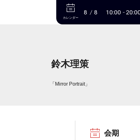
本文へ
8
8
10:00
20:0
カレンダー
鈴木理策
「Mirror Portrait」
会期