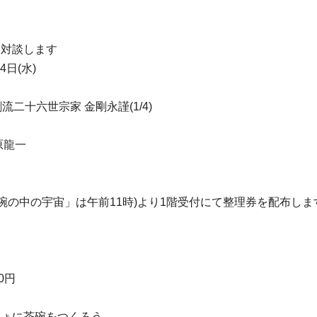
と対談します
4日(水)
流二十六世宗家 金剛永謹(1/4)
原龍一
茶碗の中の宇宙」は午前11時)より1階受付にて整理券を配布しま
0円
しょに茶碗をつくろう