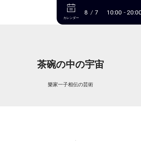
本文へ
8
7
10:00
20:0
カレンダー
茶碗の中の宇宙
樂家一子相伝の芸術