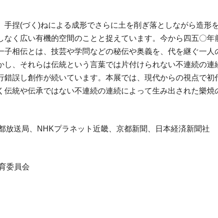
、手捏(づく)ねによる成形でさらに土を削ぎ落としながら造形
しなく広い有機的空間のことと捉えています。今から四五〇年
一子相伝とは、技芸や学問などの秘伝や奥義を、代を継ぐ一人
かし、それらは伝統という言葉では片付けられない不連続の連
行錯誤し創作が続いています。本展では、現代からの視点で初
く伝統や伝承ではない不連続の連続によって生み出された樂焼
都放送局、NHKプラネット近畿、京都新聞、日本経済新聞社
育委員会