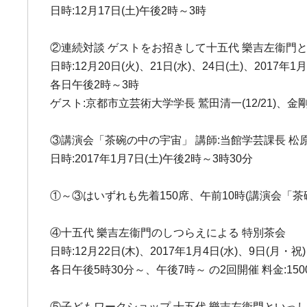
日時:12月17日(土)午後2時～3時
②連続対談 ゲストをお招きして十五代 樂吉左衞門
日時:12月20日(火)、21日(水)、24日(土)、2017年1月
各日午後2時～3時
ゲスト:京都市立芸術大学学長 鷲田清一(12/21)、金剛
③講演会「茶碗の中の宇宙」 講師:当館学芸課長 松
日時:2017年1月7日(土)午後2時～3時30分
①～③はいずれも先着150席、午前10時(講演会「
④十五代 樂吉左衞門のしつらえによる 特別茶会
日時:12月22日(木)、2017年1月4日(水)、9日(月・祝)
各日午後5時30分～、午後7時～ の2回開催 料金:150
⑤子どもワークショップ 十五代 樂吉左衞門といっ