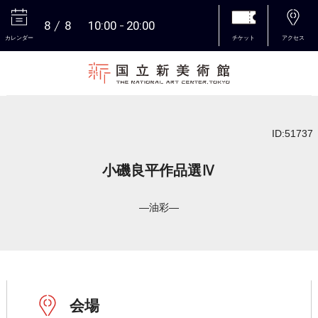
8
8
10:00
20:00
カレンダー
チケット
アクセス
本文へ
ID:51737
小磯良平作品選Ⅳ
―油彩―
会場