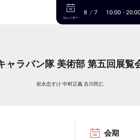
本文へ
8
7
10:00
20:0
カレンダー
キャラバン隊 美術部 第五回展覧
岩永忠すけ 中村正義 吉川民仁
会期