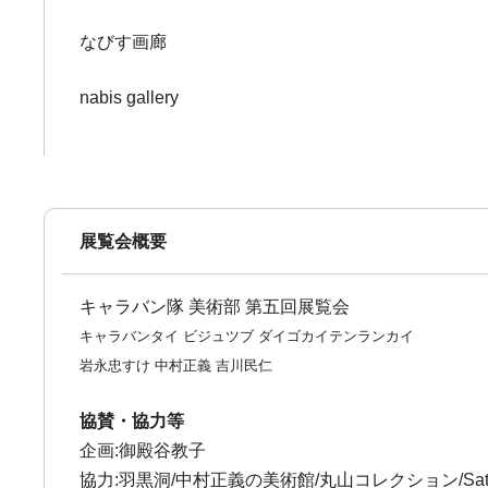
なびす画廊
nabis gallery
展覧会概要
キャラバン隊 美術部 第五回展覧会
キャラバンタイ ビジュツブ ダイゴカイテンランカイ
岩永忠すけ 中村正義 吉川民仁
協賛・協力等
企画:御殿谷教子
協力:羽黒洞/中村正義の美術館/丸山コレクション/Satoko O