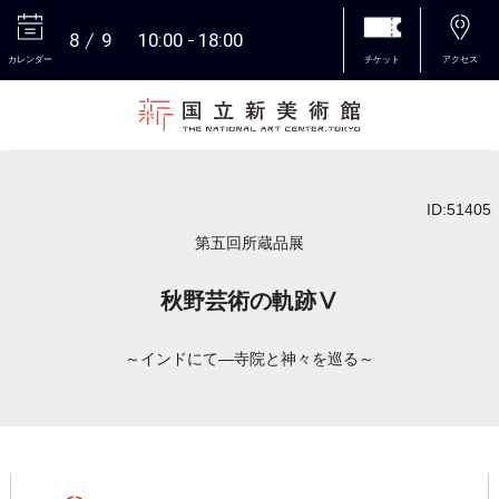
8
9
10:00
18:00
カレンダー
チケット
アクセス
本文へ
ID:51405
第五回所蔵品展
秋野芸術の軌跡Ⅴ
～インドにて―寺院と神々を巡る～