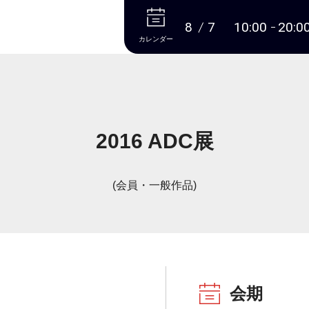
本文へ
8
7
10:00
20:0
カレンダー
2016 ADC展
(会員・一般作品)
会期