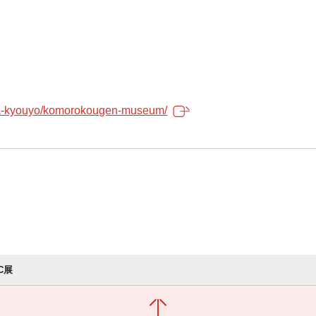
bunka-kyouyo/komorokougen-museum/
DC展