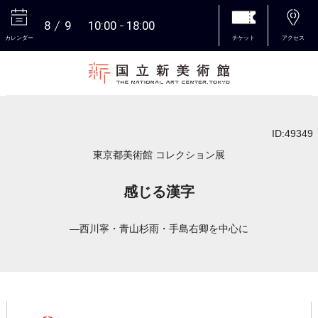
8
9
10:00
18:00
カレンダー
チケット
アクセス
本文へ
ID:49349
東京都美術館 コレクション展
感じる漢字
―西川寧・青山杉雨・手島右卿を中心に