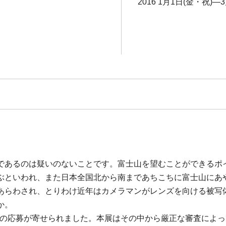
2016 1月1日(金・祝)―3
であるのは疑いのないことです。富士山を望むことができるポ
ぶといわれ、また日本全国北から南まであちこちに富士山にあ
あらわされ、とりわけ近年はカメラマンがレンズを向ける被写
か。
0点の応募が寄せられました。本展はその中から厳正な審査によ