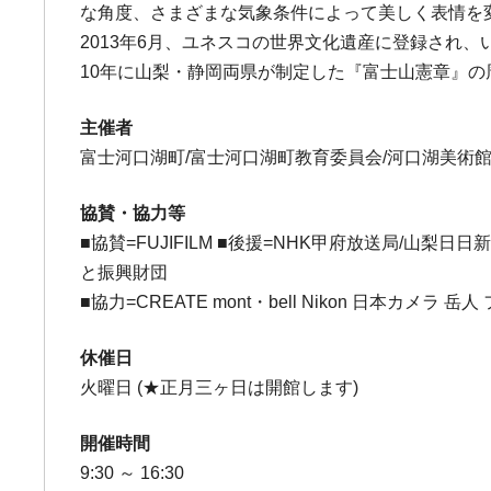
な角度、さまざまな気象条件によって美しく表情を
2013年6月、ユネスコの世界文化遺産に登録され
10年に山梨・静岡両県が制定した『富士山憲章』
主催者
富士河口湖町/富士河口湖町教育委員会/河口湖美術
協賛・協力等
■協賛=FUJIFILM ■後援=NHK甲府放送局/山
と振興財団
■協力=CREATE mont・bell Nikon 日本カメ
休催日
火曜日 (★正月三ヶ日は開館します)
開催時間
9:30 ～ 16:30