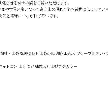
変化させる富士の姿をご覧いただけます。
、いまや世界の宝となった富士山の優れた姿を後世に伝えると
の周知と遵守につながれば幸いです。
館
梨日日新聞社・山梨放送/テレビ山梨/河口湖商工会/KTVケーブルテ
ラ 岳人 フォトコン 山と渓谷 株式会社山梨フジカラー