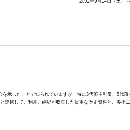
2002年9月14日（土） 
心を示したことで知られていますが、特に3代藩主利常、5代藩
語展と連携して、利常、綱紀が収集した貴重な歴史資料と、美術