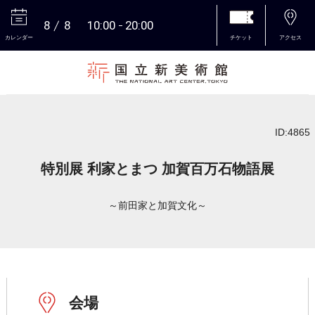
8
8
10:00
20:00
カレンダー
チケット
アクセス
本文へ
ID:4865
特別展 利家とまつ 加賀百万石物語展
～前田家と加賀文化～
会場