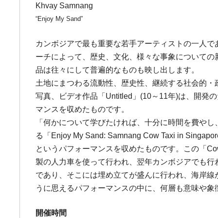
Khvay Samnang
“Enjoy My Sand”
カンボジアで最も重要な若手アーティストの一人で
ーチによって、歴史、文化、様々な事象についての
品は往々にして普遍的なものも映し出します。
土地にまつわる流動性、歴史性、継続する社会的・
写真、ビデオ作品「Untitled」(10～11年
マンスを収めたものです。
「何かについて学びたければ、十分に時間を費やし
る「Enjoy My Sand: Samnang Cow T
というパフォーマンスを収めたものです。この「Cow
製の人力車を使って行われ、翌年カンボジアでも行われ
であり、そこには埋め立てが盛んに行われ、海岸線
うに思えるパフォーマンスの中に、何層も意味や象
開催時間