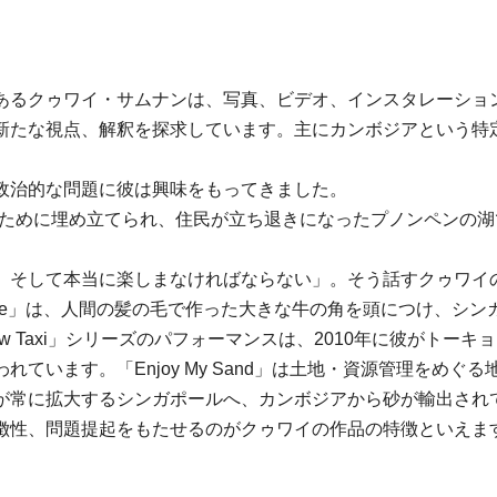
あるクゥワイ・サムナンは、写真、ビデオ、インスタレーショ
新たな視点、解釈を探求しています。主にカンボジアという特
政治的な問題に彼は興味をもってきました。
)は、開発のために埋め立てられ、住民が立ち退きになったプノンペ
、そして本当に楽しまなければならない」。そう話すクゥワイ
axi in Singapore」は、人間の髪の毛で作った大きな牛の角を
 Taxi」シリーズのパフォーマンスは、2010年に彼がトー
ています。「Enjoy My Sand」は土地・資源管理をめ
が常に拡大するシンガポールへ、カンボジアから砂が輸出され
徴性、問題提起をもたせるのがクゥワイの作品の特徴といえま