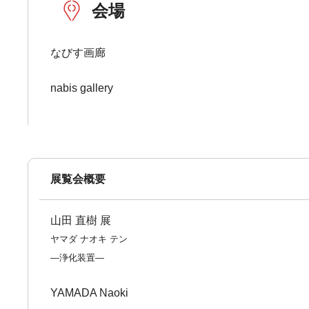
会場
なびす画廊
nabis gallery
展覧会概要
山田 直樹 展
ヤマダ ナオキ テン
―浄化装置―
YAMADA Naoki