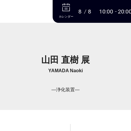
本文へ
8
8
10:00
20:0
カレンダー
山田 直樹 展
YAMADA Naoki
―浄化装置―