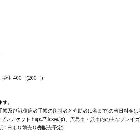
で
中学生 400円(200円)
ます。
帳及び戦傷病者手帳の所持者と介助者(1名まで)の当日料金は
チケット http://7ticket.jp)、広島市・呉市内の主
1月1日より前売り券販売予定)