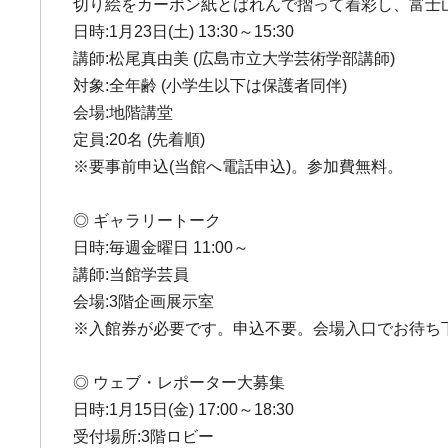
切り絵をカーボン紙とばれんで摺って着彩し、富士
日時:1月23日(土) 13:30～15:30
講師:松尾真由美 (広島市立大学芸術学部講師)
対象:全年齢 (小学生以下は保護者同伴)
会場:地階講堂
定員:20名 (先着順)
※要事前申込(当館へ電話申込)。参加費無料。
◎ ギャラリートーク
日時:毎週金曜日 11:00～
講師:当館学芸員
会場:3階企画展示室
※入館券が必要です。申込不要。会場入口でお待ち
◎ ウェブ・レポーター大募集
日時:1月15日(金) 17:00～18:30
受付場所:3階ロビー