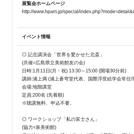
展覧会ホームページ
http://www.hpam.jp/special/index.php?mode=detail&
イベント情報
◎ 記念講演会「世界を驚かせた北斎」
(共催=広島県立美術館友の会)
日時:1月11日(月・祝) 13:30～15:00 (開場30分前)
講師:浦上満 (浦上蒼穹堂代表、国際浮世絵学会常任理
会場:地階講堂
定員:200名 (先着順)
※聴講無料、申込不要。
◎ ワークショップ「私の富士さん」
(協力=泉美術館)