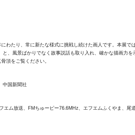
の約70年にわたり、常に新たな様式に挑戦し続けた画人です。本展
」と、風景ばかりでなく故事説話も取り入れ、確かな描画力を示
真骨頂をご覧ください。
、中国新聞社
ム放送、FMちゅーピー76.6MHz、エフエムふくやま、尾道エ