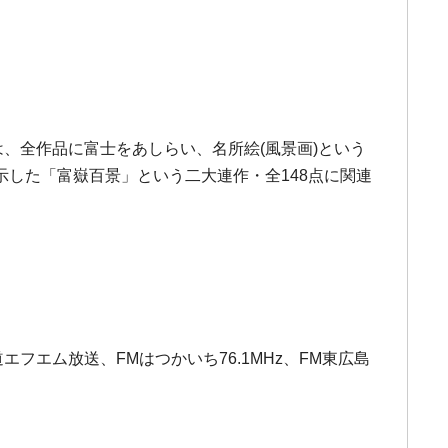
では、全作品に富士をあしらい、名所絵(風景画)という
した「富嶽百景」という二大連作・全148点に関連
フエム放送、FMはつかいち76.1MHz、FM東広島