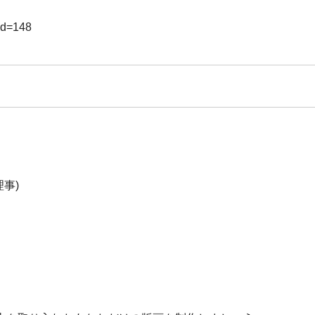
id=148
事)