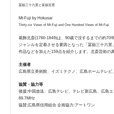
冨嶽三十六景と富嶽百景
Mt-Fuji by Hokusai
Thirty-six Views of Mt-Fuji and One Hundred Views of Mt-Fuji
葛飾北斎(1760-1849)は、90歳で没するまで
ジャンルを定着させる要因となった「冨嶽三十六景
作品などを加えた159点を紹介します。北斎芸術の
主催者
広島県立美術館、イズミテクノ、広島ホームテレビ
協賛・協力等
後援:中国放送、広島テレビ、テレビ新広島、広島エフエ
89.7MHz
協賛:広島県信用組合 企画協力:アートワン