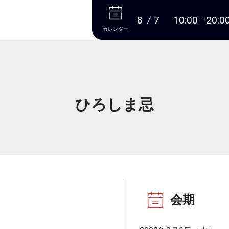
本文へ
8
7
10:00
20:0
カレンダー
ひろしま忌
会期