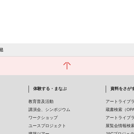
忌
体験する・まなぶ
資料をさが
教育普及活動
アートライブ
講演会、シンポジウム
蔵書検索（OP
ワークショップ
アートライブ
ユースプロジェクト
展覧会情報検
建築ツアー
JACプロジェ