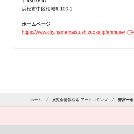
〒430-0947
浜松市中区松城町100-1
ホームページ
https://www.city.hamamatsu.shizuoka.jp/artmuse/
ホーム
展覧会情報検索 アートコモンズ
曽宮一念