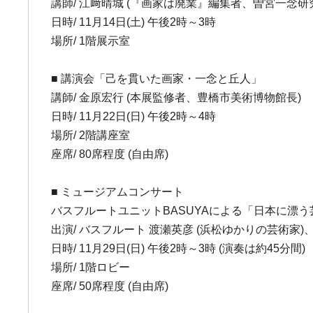
講師/ 江﨑晴城 (『画家は廃業』編集者、曽宮一念研
日時/ 11月14日(土) 午後2時～3時
場所/ 1階展示室
■ 講演会「己を貫いた画家・一念と丘人」
講師/ 金原宏行 (本展監修者、豊橋市美術博物館長)
日時/ 11月22日(日) 午後2時～4時
場所/ 2階講座室
座席/ 80席程度 (自由席)
■ ミュージアムコンサート
バスフルートユニットBASUYAによる「日本に漂
出演/ バスフルート 渡瀬英彦 (浜松ゆかりの芸術家)
日時/ 11月29日(日) 午後2時～3時 (演奏は約45分間)
場所/ 1階ロビー
座席/ 50席程度 (自由席)