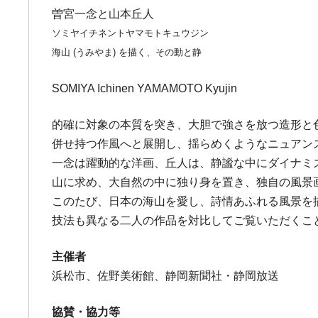
曽宮一念と山本丘人
ソミヤイチネントヤマモトキュウジン
海山 (うみやま) を描く、その動と静
SOMIYA Ichinen YAMAMOTO Kyujin
的確に対象の本質を突き、大胆で強さを放つ造形と色づ
併せ持つ作風へと展開し、揺らめくようなニュアンスの
一念は躍動的な洋画、丘人は、静謐な中にダイナミ
山に求め、大自然の中に独り身を置き、独自の風景
このたび、日本の海山を愛し、詩情あふれる風景を
技法も異なる二人の作品を対比してご覧いただくこ
主催者
浜松市、佐野美術館、静岡新聞社・静岡放送
協賛・協力等