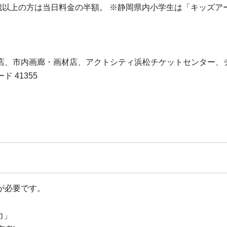
歳以上の方は当日料金の半額。 ※静岡県内小学生は「キッズ
。
店、市内画廊・画材店、アクトシティ浜松チケットセンター、チ
ド 41355
が必要です。
力」