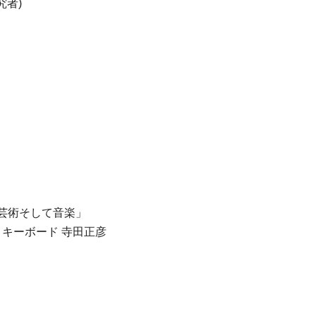
究者)
う芸術そして音楽」
、キーボード 寺田正彦