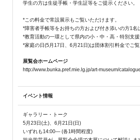
学生の方は生徒手帳・学生証等をご提示ください。
*この料金で常設展示もご覧いただけます。
*障害者手帳等をお持ちの方および付き添いの方1名
*教育活動の一環として県内の小・中・高・特別支
*家庭の日(5月17日、6月21日)は団体割引料金で
展覧会ホームページ
http://www.bunka.pref.mie.lg.jp/art-museum/catalog
イベント情報
ギャラリー・トーク
5月23日(土)、6月21日(日)
いずれも14:00― (各1時間程度)
担当学芸員が、展覧会会場で本展について解説しま