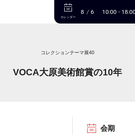
本文へ
8
6
10:00
18:0
カレンダー
コレクションテーマ展40
VOCA大原美術館賞の10年
会期