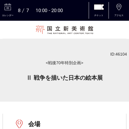
8
7
10:00
20:00
カレンダー
チケット
アクセス
本文へ
ID:46104
<戦後70年特別企画>
Ⅱ 戦争を描いた日本の絵本展
会場