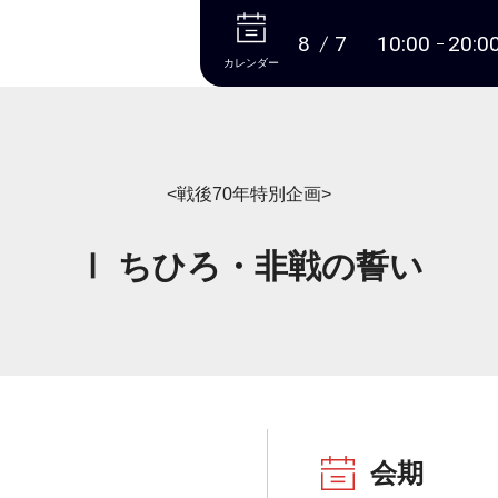
本文へ
8
7
10:00
20:0
カレンダー
<戦後70年特別企画>
Ⅰ ちひろ・非戦の誓い
会期