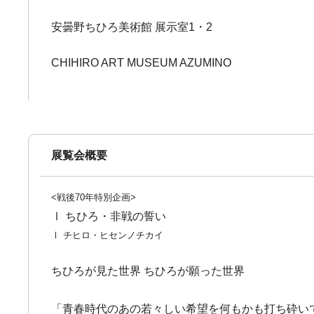
安曇野ちひろ美術館 展示室1・2
CHIHIRO ART MUSEUM AZUMINO
展覧会概要
<戦後70年特別企画>
Ⅰ ちひろ・非戦の誓い
Ⅰ チヒロ・ヒセンノチカイ
ちひろが見た世界 ちひろが願った世界
「青春時代のあの若々しい希望を何もかも打ち砕い