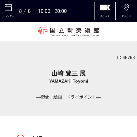
8
8
10:00
20:00
カレンダー
チケット
アクセス
本文へ
ID:45758
山崎 豊三 展
YAMAZAKI Toyomi
―塑像、絵画、ドライポイント―