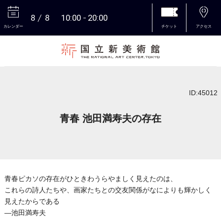
8
8
10:00
20:00
カレンダー
チケット
アクセス
本文へ
ID:45012
青春 池田満寿夫の存在
青春ピカソの存在がひときわうらやましく見えたのは、
これらの詩人たちや、画家たちとの交友関係がなによりも輝かしく
見えたからである
―池田満寿夫