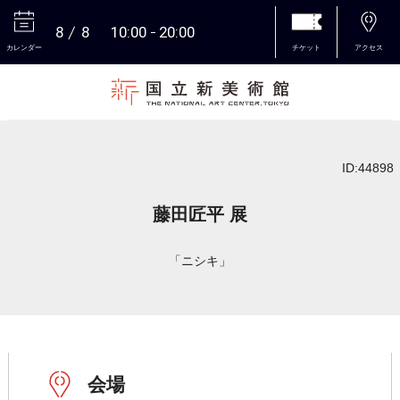
8
8
10:00
20:00
カレンダー
チケット
アクセス
本文へ
ID:44898
藤田匠平 展
「ニシキ」
会場