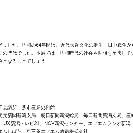
ぎました。昭和の64年間は、近代大衆文化の誕生、日中戦争か
動の時代でした。本展では、昭和時代の社会や世相を反映して
会となることでしょう。
工会議所、燕市産業史料館
読売新聞新潟支局、朝日新聞新潟総局、毎日新聞新潟支局、産経
、UX新潟テレビ21、NCV新潟センター、エフエムラジオ新潟、FM
エムしばた、燕三条エフエム放送株式会社