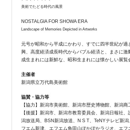
美術でたどる時代の風景
NOSTALGIA FOR SHOWA ERA
Landscape of Memories Depicted in Artworks
元号が昭和から平成にかわり、すでに四半世紀が過
興、高度経済成長時代からバブル経済と、まさに激
成生まれには新鮮な、昭和生まれには懐かしい展覧
主催者
新潟県立万代島美術館
協賛・協力等
【協力】新潟市美術館、新潟市歴史博物館、新潟商
【後援】新潟市、新潟市教育委員会、新潟日報社、
潟放送局、BSN新潟放送、N S T、TeNYテレビ新潟
フエム新津、エフエム角田山ぽかぽかラジオ、エフ