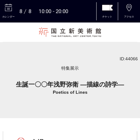
8
8
10:00
20:00
カレンダー
チケット
アクセス
本文へ
ID:44066
特集展示
生誕一〇〇年浅野弥衛 ―描線の詩学―
Poetics of Lines