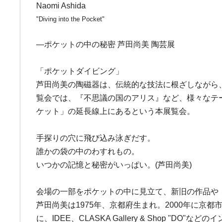
Naomi Ashida
"Diving into the Pocket"
―ポケットの中の秘密 芦田尚美 陶芸展
「ポケットダイビング」
芦田尚美の陶磁器は、伝統的な技法に根ざしながら、
覧会では、『不思議の国のアリス』など、様々なテ
ケット」の延長線上にあるという本展覧会。
手探りの穴に飛び込み泳ぎだす。
誰かの袋の中のわすれもの。
いつかの記憶と秘密がいっぱい。(芦田尚美)
会場の一部をポケットの中に見立て、新旧の作品や「
芦田尚美は1975年、京都府生まれ。2000年に
に、IDEE、CLASKA Gallery & Sho