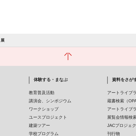
 展
体験する・まなぶ
資料をさが
教育普及活動
アートライブ
講演会、シンポジウム
蔵書検索（OP
ワークショップ
アートライブ
ユースプロジェクト
展覧会情報検
建築ツアー
JACプロジェ
学校プログラム
刊行物