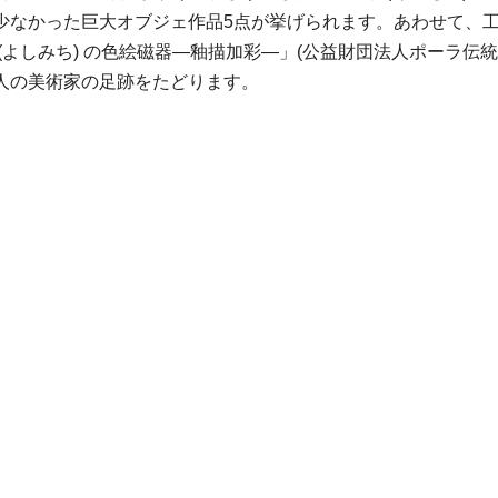
少なかった巨大オブジェ作品5点が挙げられます。あわせて、
よしみち) の色絵磁器―釉描加彩―」(公益財団法人ポーラ伝統
人の美術家の足跡をたどります。