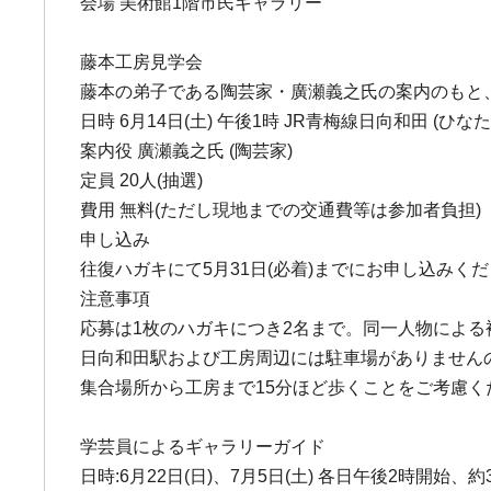
会場 美術館1階市民ギャラリー
藤本工房見学会
藤本の弟子である陶芸家・廣瀬義之氏の案内のもと
日時 6月14日(土) 午後1時 JR青梅線日向和田 (
案内役 廣瀬義之氏 (陶芸家)
定員 20人(抽選)
費用 無料(ただし現地までの交通費等は参加者負担)
申し込み
往復ハガキにて5月31日(必着)までにお申し込みく
注意事項
応募は1枚のハガキにつき2名まで。同一人物によ
日向和田駅および工房周辺には駐車場がありません
集合場所から工房まで15分ほど歩くことをご考慮く
学芸員によるギャラリーガイド
日時:6月22日(日)、7月5日(土) 各日午後2時開始、