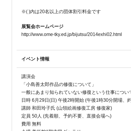
※( )内は20名以上の団体割引料金です
展覧会ホームページ
http://www.ome-tky.ed.jp/bijutsu/2014exhi02.html
イベント情報
講演会
「小島善太郎作品の修復について」
一般にあまり知られていない修復という仕事につい
日時 6月29日(日) 午後2時開始 (午後1時30分開場、
講師 和田玲子氏 (山領絵画修復工房 修復家)
定員 50人 (先着順、予約不要、直接会場へ)
費用 無料