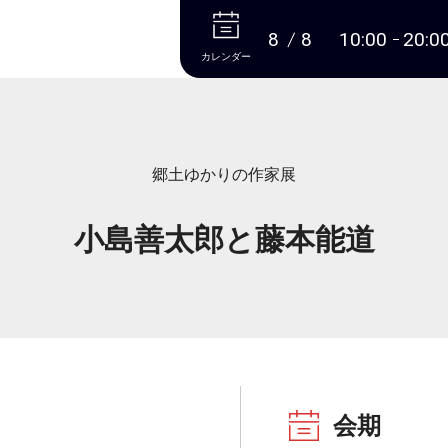
本文へ
8
8
10:00
20:0
カレンダー
郷土ゆかりの作家展
小島善太郎と藤本能道
会期