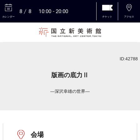
8
8
10:00
20:00
カレンダー
チケット
アクセス
本文へ
ID:42788
版画の底力Ⅱ
―深沢幸雄の世界―
会場