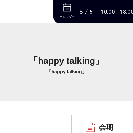
本文へ
8
6
10:00
18:0
カレンダー
「happy talking」
「happy talking」
会期