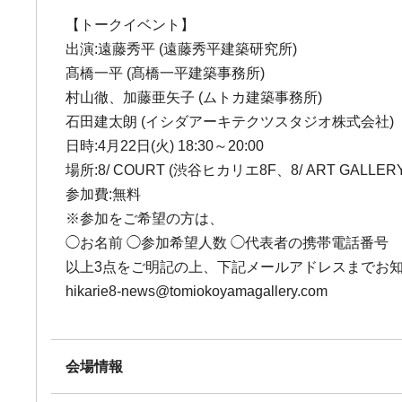
【トークイベント】
出演:遠藤秀平 (遠藤秀平建築研究所)
髙橋一平 (髙橋一平建築事務所)
村山徹、加藤亜矢子 (ムトカ建築事務所)
石田建太朗 (イシダアーキテクツスタジオ株式会社)
日時:4月22日(火) 18:30～20:00
場所:8/ COURT (渋谷ヒカリエ8F、8/ ART GALLERY/ 
参加費:無料
※参加をご希望の方は、
◯お名前 ◯参加希望人数 ◯代表者の携帯電話番号
以上3点をご明記の上、下記メールアドレスまでお
hikarie8-news@tomiokoyamagallery.com
会場情報