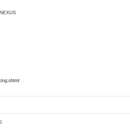
EXUS
king.shtml
0