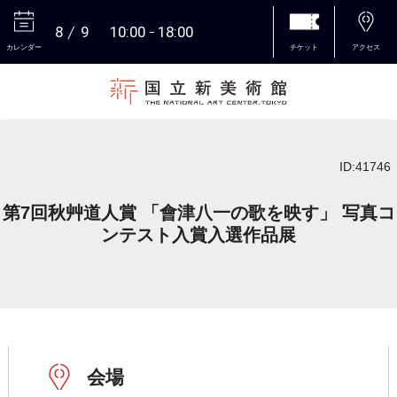
8
9
10:00
18:00
カレンダー
チケット
アクセス
本文へ
ID:41746
第7回秋艸道人賞 「會津八一の歌を映す」 写真コ
ンテスト入賞入選作品展
会場