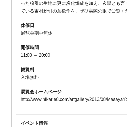
った粉引の生地に更に炭化焼成を加え、玄黒とも言
ている吉村粉引の意欲作を、ぜひ実際の眼でご覧く
休催日
展覧会期中無休
開催時間
11:00 ～ 20:00
観覧料
入場無料
展覧会ホームページ
http://www.hikarie8.com/artgallery/2013/08/Masaya
イベント情報