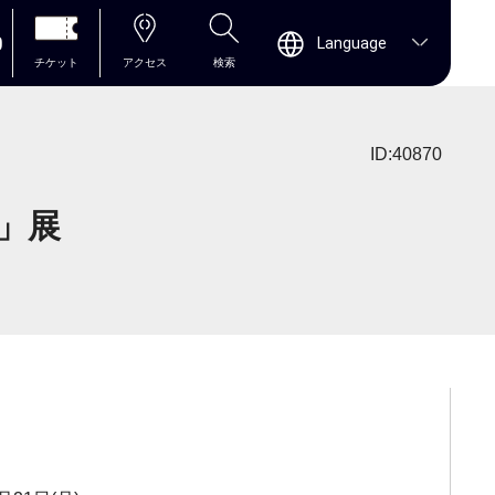
0
Language
チケット
アクセス
検索
ID:40870
)」展