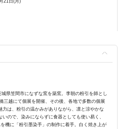
月21日(月)
年茨城県笠間市になずな窯を築窯。李朝の粉引を師とし
本橋三越にて個展を開催、その後、各地で多数の個展
魅力は、粉引の温かみがありながら、凛と涼やかな
ないので、染みにならずに食器としても使い易く、
れを機に「粉引墨染手」の制作に着手。白く焼き上が