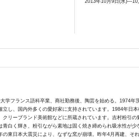
2013年10月9日(水)―10
国語大学フランス語科卒業、商社勤務後、陶芸を始める。1974
確立し、国内外多くの愛好家に支持されています。1984年日
、クリーブランド美術館などに所蔵されています。吉村粉引の
は青白く輝き、粉引ながら素地は固く焼き締められ吸水性が少
年の東日本大震災により、なずな窯が崩壊。昨年4月再建、そ