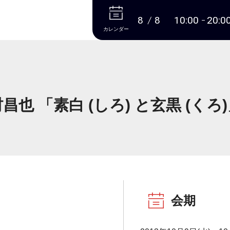
本文へ
8
8
10:00
20:0
カレンダー
昌也 「素白 (しろ) と玄黒 (くろ
会期