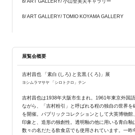
8/ ART GALLERY/ 小山登美夫ギャラリー
8/ ART GALLERY/ TOMIO KOYAMA GALLERY
展覧会概要
吉村昌也 「素白 (しろ) と玄黒 (くろ)」展
ヨシムラマサヤ 「シロトクロ」テン
吉村昌也は1938年大阪市生まれ。1961年東京外
ながら、「吉村粉引」と呼ばれる程の独自の世界を
を開催。パブリックコレクションとして大英博物館
印象と、造形の独創性。透明釉の他に用いる青白釉
数々の名だたる飲食店でも使用されています。一昨