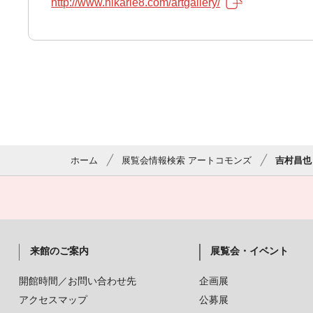
http://www.hikarie8.com/artgallery/
ホーム
展覧会情報検索 アートコモンズ
吉村昌也 
来館のご案内
展覧会・イベント
開館時間／お問い合わせ先
企画展
アクセスマップ
公募展