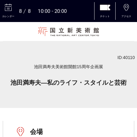
8
8
10:00
20:00
カレンダー
チケット
アクセス
本文へ
ID:40110
池田満寿夫美術館開館15周年企画展
池田満寿夫―私のライフ・スタイルと芸術
会場