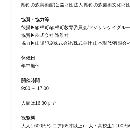
彫刻の森美術館(公益財団法人 彫刻の森芸術文化財団
協賛・協力等
後援▶箱根町/箱根町教育委員会/フジサンケイグル
協賛▶株式会社 造景社
協力▶山陽印刷株式会社/株式会社 山本現代/有限会
休催日
年中無休
開催時間
9:00 ～ 17:00
入館は16:30まで
観覧料
大人1,600円/シニア(65才以上)、大・高校生1,100円