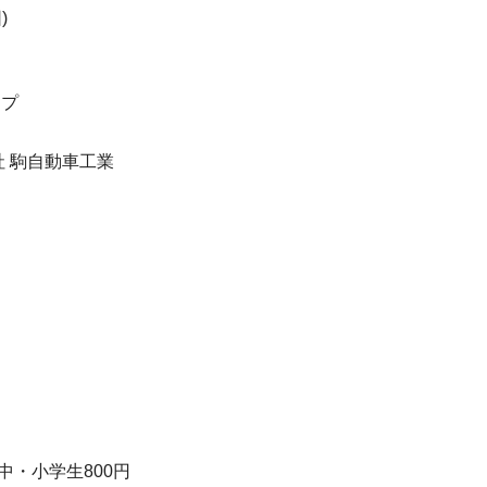
)
ープ
社 駒自動車工業
/中・小学生800円