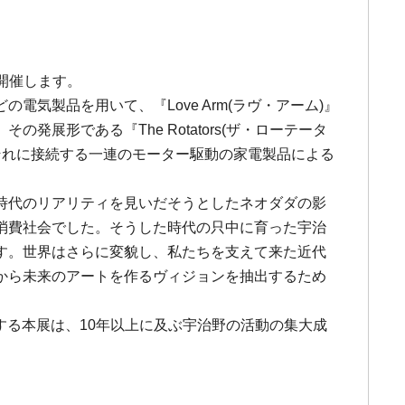
開催します。
電気製品を用いて、『Love Arm(ラヴ・アーム)』
形である『The Rotators(ザ・ローテータ
それに接続する一連のモーター駆動の家電製品による
時代のリアリティを見いだそうとしたネオダダの影
消費社会でした。そうした時代の只中に育った宇治
す。世界はさらに変貌し、私たちを支えて来た近代
から未来のアートを作るヴィジョンを抽出するため
発表する本展は、10年以上に及ぶ宇治野の活動の集大成