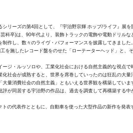
シリーズの第4回として、『宇治野宗輝 ホップ/ライフ』展を
芸科卒)は、90年代より、装飾トラックの電飾や電動ドリルなどの
作し、数々のライヴ・パフォーマンスを披露してきました。その発展
に細工を施したレコード盤をのせた「ローテーターヘッド」と、
イージ・ルッソロや、工業化社会における自然主義的な視点で
業化社会が成熟すると、世界を席巻していったのは狂乱の大量
「大量消費社会の自然主義」ともいえる世界観を構築していま
批評が同居する宇治野の作品は、過去を調査して再構築する中
rs』プロジェクトの代表作とともに、自動車を使った大型作品の新作を