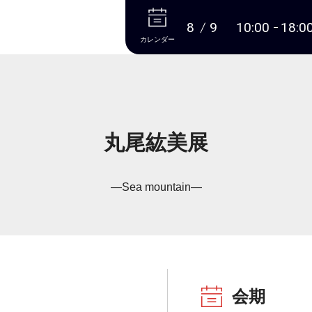
本文へ
8
9
10:00
18:0
カレンダー
丸尾紘美展
―Sea mountain―
会期