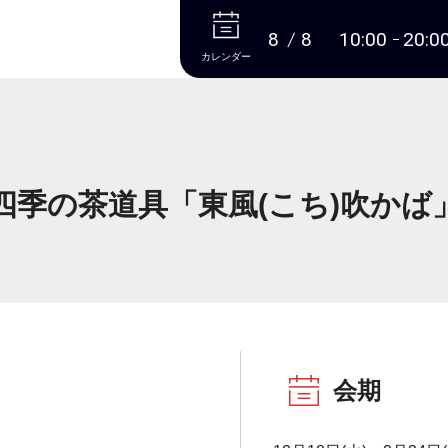
本文へ
8
8
10:00
20:0
カレンダー
四季の茶道具「東風(こち)吹かば
会期