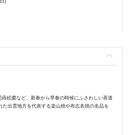
日)
草花蒔絵棗など、新春から早春の時候にふさわしい茶道
れた出雲地方を代表する楽山焼や布志名焼の名品を