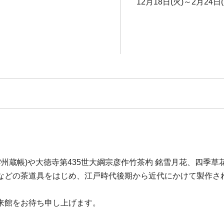
12月18日(火)～2月24日(
雲州蔵帳)や大徳寺第435世大綱宗彦作竹茶杓 銘雪月花、四季
などの茶道具をはじめ、江戸時代後期から近代にかけて製作さ
来館をお待ち申し上げます。