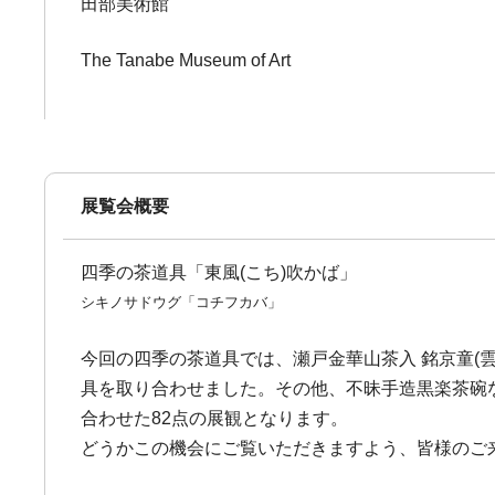
田部美術館
The Tanabe Museum of Art
展覧会概要
四季の茶道具「東風(こち)吹かば」
シキノサドウグ「コチフカバ」
今回の四季の茶道具では、瀬戸金華山茶入 銘京童(
具を取り合わせました。その他、不昧手造黒楽茶碗
合わせた82点の展観となります。
どうかこの機会にご覧いただきますよう、皆様のご