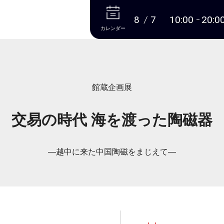
本文へ
8
7
10:00
20:0
カレンダー
館蔵企画展
交易の時代 海を渡った陶磁器
―越中に来た中国陶磁をまじえて―