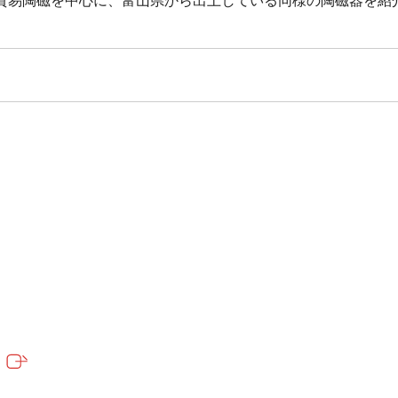
貿易陶磁を中心に、富山県から出土している同様の陶磁器を紹