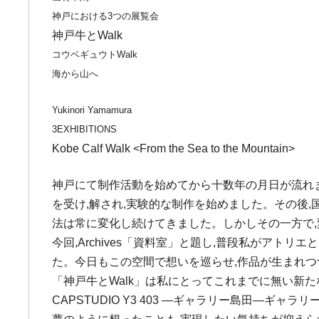
神戸における3つの展覧会
神戸牛とWalk
コウベギュウトWalk
海から山へ
Yukinori Yamamura
3EXHIBITIONS
Kobe Calf Walk <From the Sea to the Mountain>
神戸にて制作活動を始めてから十数年の月日が流れました
を受け,解され,実験的な制作を始めました。その後,
法は常に変化し続けてきました。しかしその一方で
今回,Archives「資料室」と題し,普段私がアトリ
た。今日もこの空間で想いを巡らせ,作品が生まれつ
「神戸牛とWalk」は私にとってこれまでに無い新
CAPSTUDIO Y3 403 ―ギャラリー島田―ギ