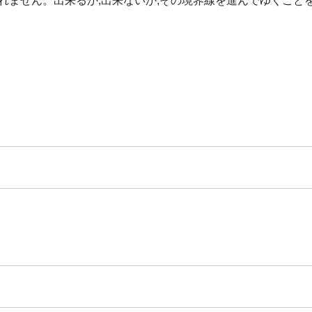
れません。出来るか,出来ないか,その境界線を進んでゆくこと