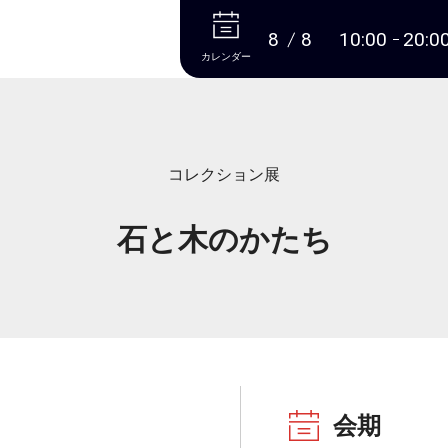
本文へ
8
8
10:00
20:0
カレンダー
コレクション展
石と木のかたち
会期