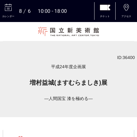
8
6
10:00
18:00
カレンダー
チケット
アクセス
本文へ
ID:36400
平成24年度企画展
増村益城(ますむらましき)展
―人間国宝 漆を極める―