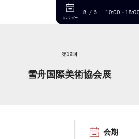
本文へ
8
6
10:00
18:0
カレンダー
第19回
雪舟国際美術協会展
会期