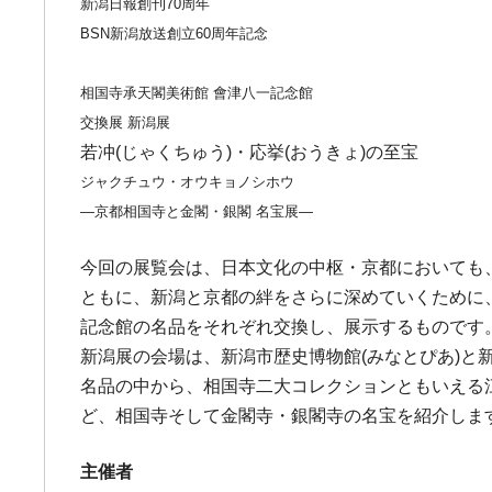
新潟日報創刊70周年
BSN新潟放送創立60周年記念
相国寺承天閣美術館 會津八一記念館
交換展 新潟展
若冲(じゃくちゅう)・応挙(おうきょ)の至宝
ジャクチュウ・オウキョノシホウ
―京都相国寺と金閣・銀閣 名宝展―
今回の展覧会は、日本文化の中枢・京都においても
ともに、新潟と京都の絆をさらに深めていくために
記念館の名品をそれぞれ交換し、展示するものです
新潟展の会場は、新潟市歴史博物館(みなとぴあ)と
名品の中から、相国寺二大コレクションともいえる
ど、相国寺そして金閣寺・銀閣寺の名宝を紹介しま
主催者