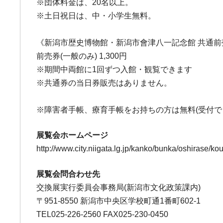
※団体料金は、20名以上。
※土日祝日は、中・小学生無料。
《新潟市歴史博物館・新潟市會津八一記念館 共通前
前売券(一般のみ) 1,300円
※期間中両館に1回ずつ入館・観覧できます
※共通券の当日券販売はありません。
※障害者手帳、療育手帳をお持ちの方は無料(受付で
展覧会ホームページ
http://www.city.niigata.lg.jp/kanko/bunka/oshirase/ko
展覧会問合わせ先
交換展実行委員会事務局(新潟市文化政策課内)
〒951-8550 新潟市中央区学校町通1番町602-1
TEL025-226-2560 FAX025-230-0450