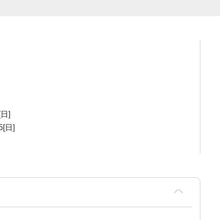
[日]
5[日]