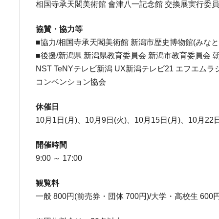
相国寺承天閣美術館 會津八一記念館 交換展実行委員
協賛・協力等
■協力/相国寺承天閣美術館 新潟市歴史博物館(みなと
■後援/新潟県 新潟県教育委員会 新潟市教育委員会
NST TeNYテレビ新潟 UX新潟テレビ21 エフエムラ
コンベンション協会
休催日
10月1日(月)、10月9日(火)、10月15日(月)、10月22
開催時間
9:00 ～ 17:00
観覧料
一般 800円(前売券・団体 700円)/大学・高校生 600円(