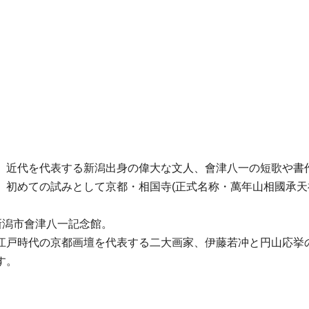
、近代を代表する新潟出身の偉大な文人、會津八一の短歌や書
、初めての試みとして京都・相国寺(正式名称・萬年山相國承天
。
新潟市會津八一記念館。
江戸時代の京都画壇を代表する二大画家、伊藤若冲と円山応挙
す。