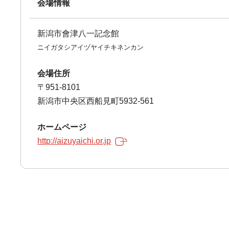
会場情報
新潟市會津八一記念館
ニイガタシアイヅヤイチキネンカン
会場住所
〒951-8101
新潟市中央区西船見町5932-561
ホームページ
http://aizuyaichi.or.jp