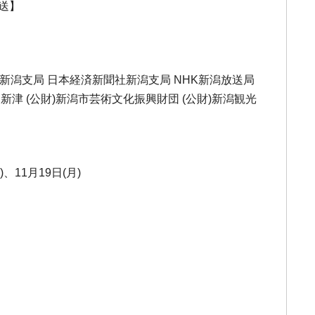
送】
聞新潟支局 日本経済新聞社新潟支局 NHK新潟放送局
フエム新津 (公財)新潟市芸術文化振興財団 (公財)新潟観光
)、11月19日(月)