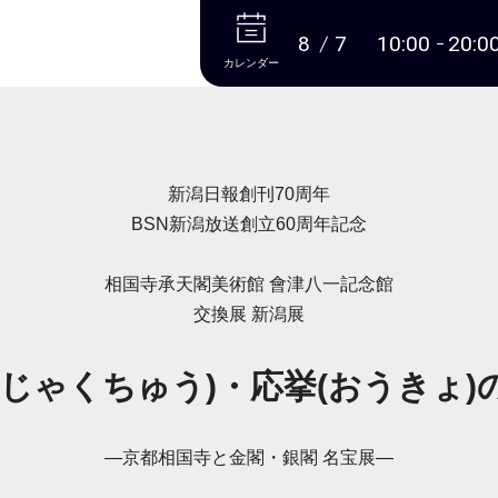
本文へ
8
7
10:00
20:0
カレンダー
新潟日報創刊70周年
BSN新潟放送創立60周年記念
相国寺承天閣美術館 會津八一記念館
交換展 新潟展
(じゃくちゅう)・応挙(おうきょ)
―京都相国寺と金閣・銀閣 名宝展―