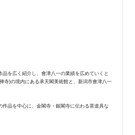
作品を広く紹介し、會津八一の業績を広めていくと
禅寺)の境内にある承天閣美術館と、新潟市會津八一
の作品を中心に、金閣寺・銀閣寺に伝わる茶道具な