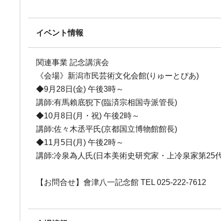
イベント情報
関連事業 記念講演会
《会場》新潟市民芸術文化会館(りゅーとぴあ)
◆9月28日(金) 午後3時～
講師:有馬賴底猊下(臨済宗相国寺派管長)
◆10月8日(月・祝) 午後2時～
講師:佐々木丞平氏(京都国立博物館館長)
◆11月5日(月) 午後2時～
講師:冷泉為人氏(日本美術史研究家・上冷泉家第25代
【お問合せ】會津八一記念館 TEL 025-222-7612