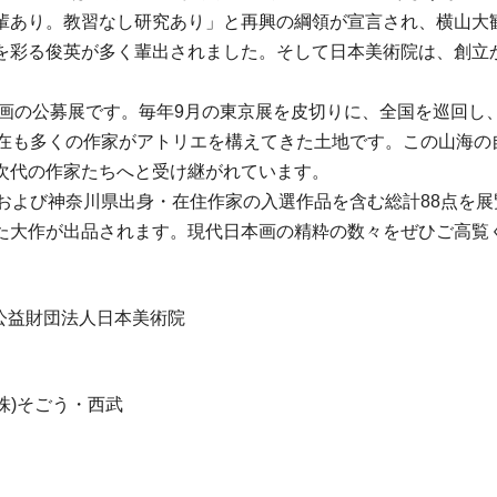
輩あり。教習なし研究あり」と再興の綱領が宣言され、横山大
を彩る俊英が多く輩出されました。そして日本美術院は、創立か
本画の公募展です。毎年9月の東京展を皮切りに、全国を巡回
現在も多くの作家がアトリエを構えてきた土地です。この山海の
次代の作家たちへと受け継がれています。
および神奈川県出身・在住作家の入選作品を含む総計88点を展
た大作が出品されます。現代日本画の精粋の数々をぜひご高覧
、公益財団法人日本美術院
株)そごう・西武