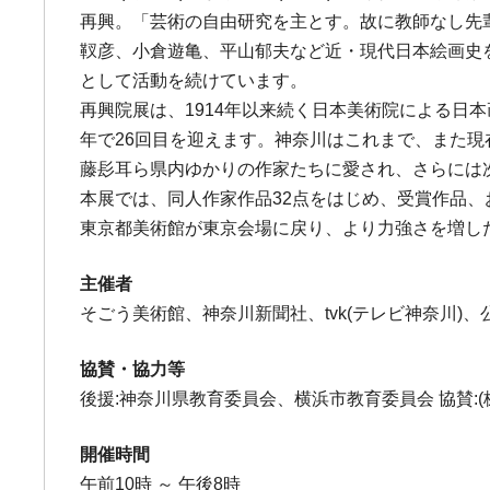
再興。「芸術の自由研究を主とす。故に教師なし先
靫彦、小倉遊亀、平山郁夫など近・現代日本絵画史
として活動を続けています。
再興院展は、1914年以来続く日本美術院による日
年で26回目を迎えます。神奈川はこれまで、また
藤髟耳ら県内ゆかりの作家たちに愛され、さらには
本展では、同人作家作品32点をはじめ、受賞作品、
東京都美術館が東京会場に戻り、より力強さを増し
主催者
そごう美術館、神奈川新聞社、tvk(テレビ神奈川)
協賛・協力等
後援:神奈川県教育委員会、横浜市教育委員会 協賛:(
開催時間
午前10時 ～ 午後8時