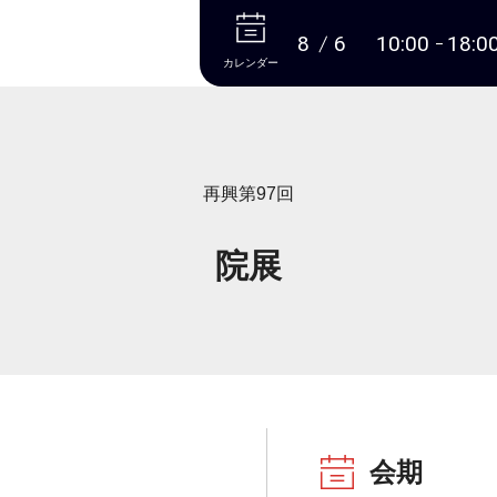
本文へ
8
6
10:00
18:0
カレンダー
再興第97回
院展
会期