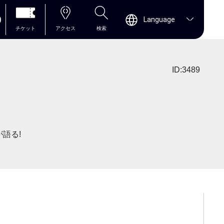
0
Language
チケット
アクセス
検索
ID:3489
」
語る!