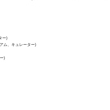
ー)
アム、キュレーター)
ー)