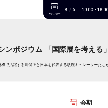
本文へ
8
6
10:00
18:0
カレンダー
シンポジウム 「国際展を考える
規模で活躍する川俣正と日本を代表する敏腕キュレーターたちが
会期