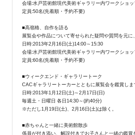
会場:水戸芸術館現代美術ギャラリー内ワークショッ
定員:50名(先着順・予約不要)
■高嶺格、自作を語る
展覧会や作品について寄せられた疑問や質問を元に
日時:2013年2月16日(土)14:00～15:30
会場:水戸芸術館現代美術ギャラリー内ワークショッ
定員:60名(先着順・予約不要)
■ウィークエンド・ギャラリートーク
CACギャラリートーカーとともに展覧会を鑑賞しま
日時:2013年1月12日(土)～2月17日(日)
毎週土・日曜日 各日14:30～(約40分)
※ただし1月19日(土)、2月16日(土)は除く。
■赤ちゃんと一緒に美術館散歩
係員が付き添い、解説付きでお子さんと一緒の鑑賞