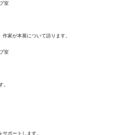
プ室
、作家が本展について語ります。
プ室
す。
をサポートします。