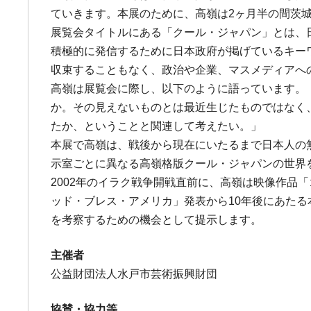
ていきます。本展のために、高嶺は2ヶ月半の間茨
展覧会タイトルにある「クール・ジャパン」とは、
積極的に発信するために日本政府が掲げているキーワ
収束することもなく、政治や企業、マスメディアへ
高嶺は展覧会に際し、以下のように語っています。
か。その見えないものとは最近生じたものではなく
たか、ということと関連して考えたい。」
本展で高嶺は、戦後から現在にいたるまで日本人の
示室ごとに異なる高嶺格版クール・ジャパンの世界
2002年のイラク戦争開戦直前に、高嶺は映像作
ッド・ブレス・アメリカ」発表から10年後にあたる
を考察するための機会として提示します。
主催者
公益財団法人水戸市芸術振興財団
協賛・協力等