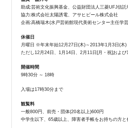
助成:芸術文化振興基金、公益財団法人三菱UFJ信
協力:株式会社太陽誘電、アサヒビール株式会社
企画:高橋瑞木(水戸芸術館現代美術センター主任学芸
休催日
月曜日 ※年末年始12月27日(木)～2013年1月3日(木)
ただし12月24日、1月14日、2月11日[月・祝]および1
開催時間
9時30分 ～ 18時
入場は17時30分まで
観覧料
一般800円、前売・団体(20名以上)600円
中学生以下、65歳以上、障害者手帳をお持ちの方と