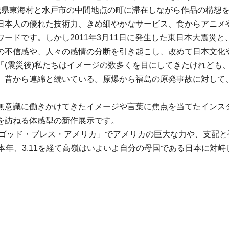
城県東海村と水戸市の中間地点の町に滞在しながら作品の構想
日本人の優れた技術力、きめ細やかなサービス、食からアニメ
ードです。しかし2011年3月11日に発生した東日本大震災
の不信感や、人々の感情の分断を引き起こし、改めて日本文化
「(震災後)私たちはイメージの数多くを目にしてきたけれども
、昔から連綿と続いている。原爆から福島の原発事故に対して
無意識に働きかけてきたイメージや言葉に焦点を当てたインス
を訪ねる体感型の新作展示です。
品「ゴッド・ブレス・アメリカ」でアメリカの巨大な力や、支配
本年、3.11を経て高嶺はいよいよ自分の母国である日本に対