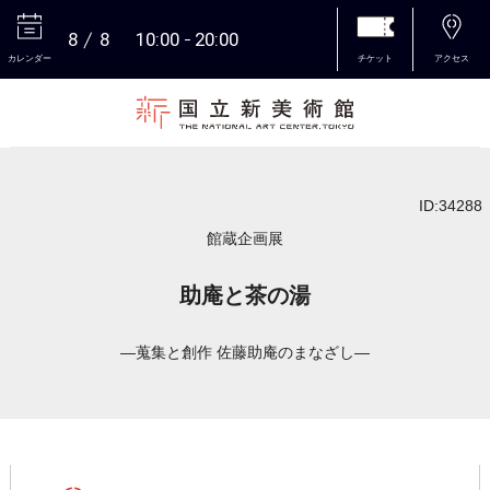
8
8
10:00
20:00
カレンダー
チケット
アクセス
本文へ
ID:34288
館蔵企画展
助庵と茶の湯
―蒐集と創作 佐藤助庵のまなざし―